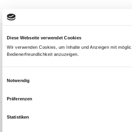
KONTAKTDATEN
Diese Webseite verwendet Cookies
Ordination Abbrederis
Wir verwenden Cookies, um Inhalte und Anzeigen mit möglic
Rathausplatz 4
Bedienerfreundlichkeit anzuzeigen.
6850 Dornbirn
05572 200645
Einwilligungsauswahl
05572 200645 20
Notwendig
office@o-a.at
Präferenzen
ÖFFNUNGSZEITEN
Statistiken
Dr. Verena Müller-Abbrederis